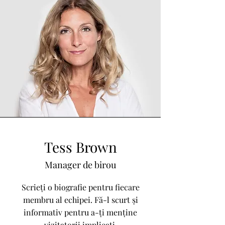
Tess Brown
Manager de birou
Scrieți o biografie pentru fiecare
membru al echipei. Fă-l scurt și
informativ pentru a-ți menține
vizitatorii implicați.