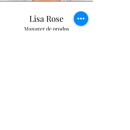
Lisa Rose
Manager de produs
Scrieți o biografie pentru fiecare
membru al echipei. Fă-l scurt și
informativ pentru a-ți menține
vizitatorii implicați.
123-456-7890
info@mysite.com
USD