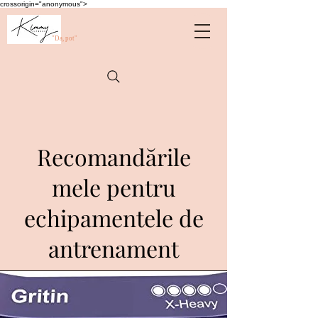
crossorigin="anonymous">
"Da, pot"
Recomandările
mele pentru
echipamentele de
antrenament