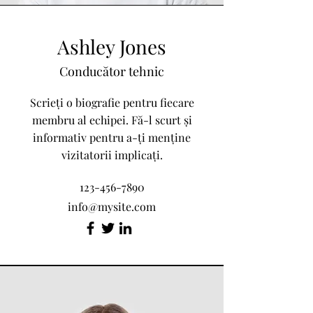
Ashley Jones
Conducător tehnic
Scrieți o biografie pentru fiecare
membru al echipei. Fă-l scurt și
informativ pentru a-ți menține
vizitatorii implicați.
123-456-7890
info@mysite.com