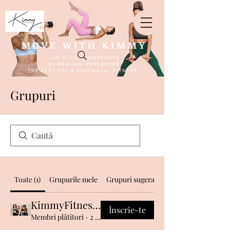
crossorigin="anonymous">
"Da, pot"
Grupuri
Toate (1)
Grupurile mele
Grupuri sugerate
KimmyFitness VIP Community
Înscrie-te
Membri plătitori
·
2 membri