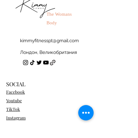
The Womans
Body
kimmyfitnesspt@gmail.com
Лондон, Великобритания
SOCIAL
Facebook
Youtube
TikTok
Instagram
Become a Program Member