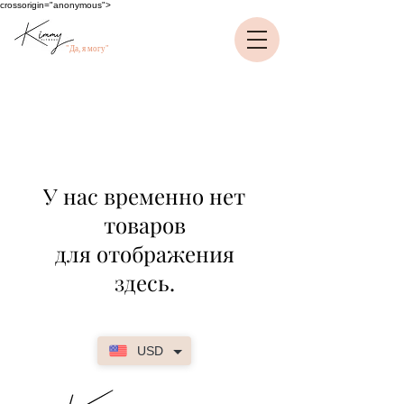
crossorigin="anonymous">
"Да, я могу"
У нас временно нет
товаров
для отображения
здесь.
USD