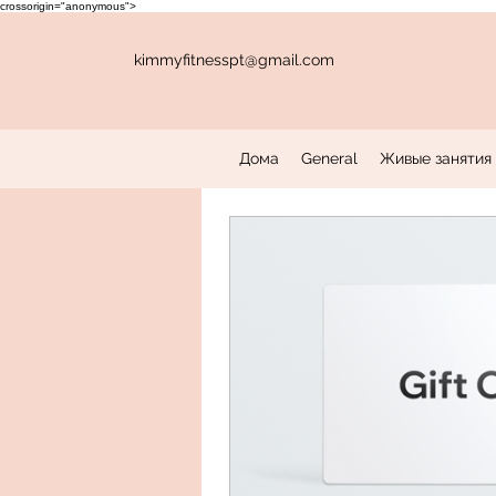
crossorigin="anonymous">
kimmyfitnesspt@gmail.com
Дома
General
Живые занятия 