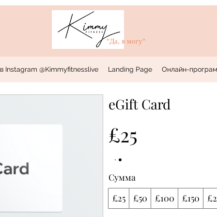
"Да, я могу"
в Instagram @Kimmyfitnesslive
Landing Page
Онлайн-програм
eGift Card
£25
Сумма
£25
£50
£100
£150
£