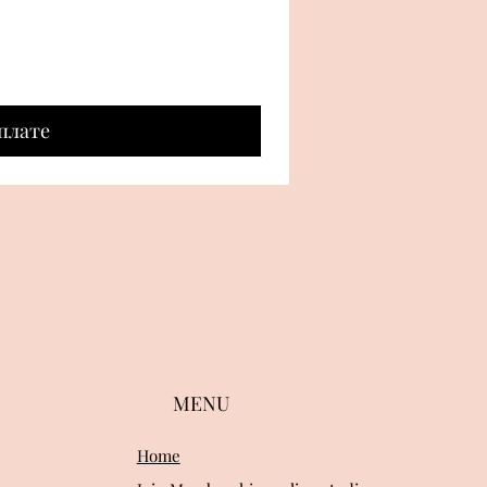
плате
MENU
Home