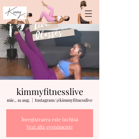
crossorigin="anonymous">
"Da, pot"
kimmyfitnesslive
mie., 19 aug.
  |  
Instagram/@kimmyfitnesslive
Înregistrarea este închisă
Vezi alte evenimente