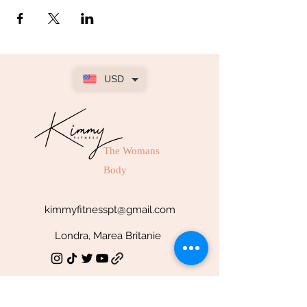
USD
The Womans
Body
kimmyfitnesspt@gmail.com
Londra, Marea Britanie
SOCIAL