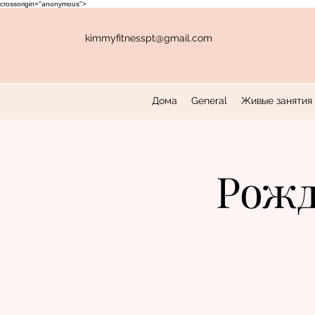
crossorigin="anonymous">
kimmyfitnesspt@gmail.com
Дома
General
Живые занятия 
Рожд