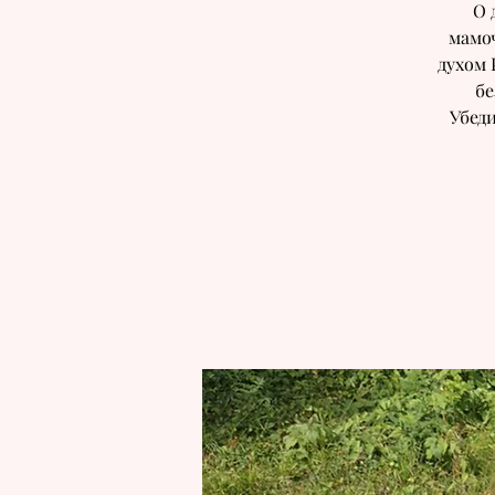
О 
мамо
духом 
бе
Убеди