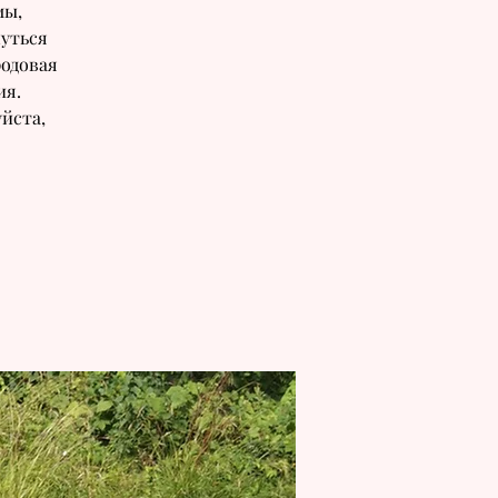
мы,
уться
родовая
ия.
уйста,