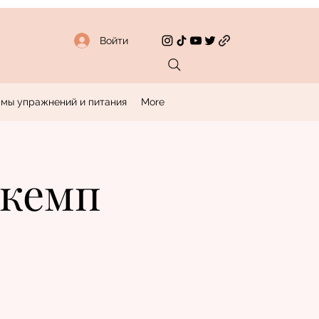
Войти
мы упражнений и питания
More
ткемп