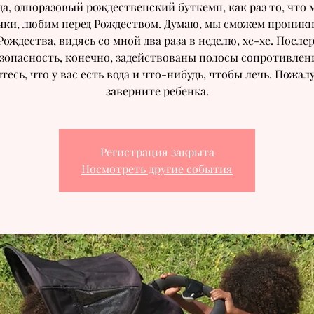
да, одноразовый рождественский буткемп, как раз то, что 
чки, любим перед Рождеством. Думаю, мы сможем проникн
Рождества, видясь со мной два раза в неделю, хе-хе. После
зопасность, конечно, задействованы полосы сопротивлен
тесь, что у вас есть вода и что-нибудь, чтобы лечь. Пожал
заверните ребенка.
Регистрация закрыта
Посмотреть другие события