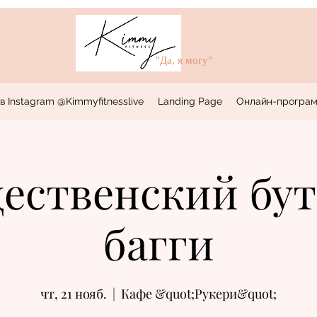
"Да, я могу"
в Instagram @Kimmyfitnesslive
Landing Page
Онлайн-програм
ественский бу
багги
чт, 21 нояб.
  |  
Кафе &quot;Рукери&quot;