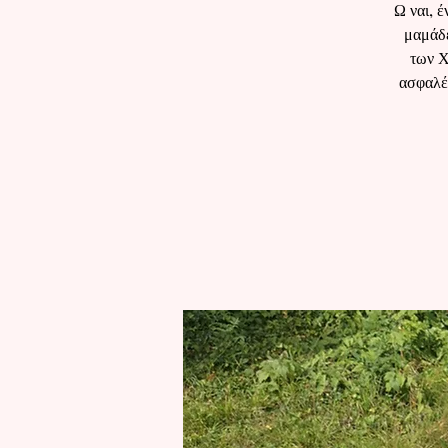
Ω ναι, 
μαμάδε
των Χ
ασφαλές