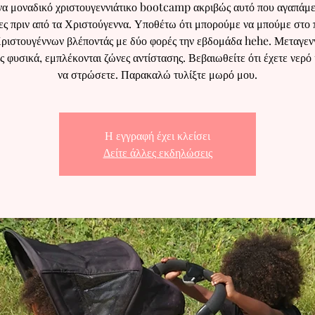
ένα μοναδικό χριστουγεννιάτικο bootcamp ακριβώς αυτό που αγαπάμε 
ς πριν από τα Χριστούγεννα. Υποθέτω ότι μπορούμε να μπούμε στο
ριστουγέννων βλέποντάς με δύο φορές την εβδομάδα hehe. Μεταγεν
 φυσικά, εμπλέκονται ζώνες αντίστασης. Βεβαιωθείτε ότι έχετε νερό 
να στρώσετε. Παρακαλώ τυλίξτε μωρό μου.
Η εγγραφή έχει κλείσει
Δείτε άλλες εκδηλώσεις