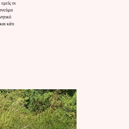
εμείς οι
 πνεύμα
νητικό
και κάτι