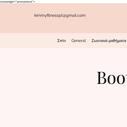
crossorigin="anonymous">
kimmyfitnesspt@gmail.com
Σπίτι
General
Ζωντανά μαθήματα 
Boo