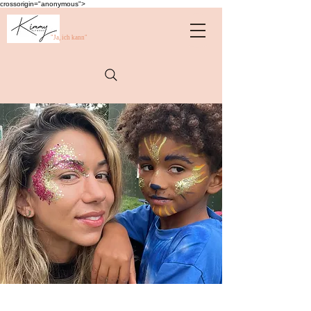
crossorigin="anonymous">
"Ja, ich kann"